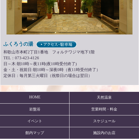
ふくろうの湯
和歌山市本町2丁目1番地 フォルテワジマ地下1階
TEL：073-423-4126
日～木:朝10時～夜11時(夜10時受付終了)
金・土・祝前日:朝10時～深夜0時（夜11時受付終了）
定休日：毎月第三火曜日（祝祭日の場合は翌日）
HOME
天然温泉
岩盤浴
営業時間・料金
イベント
スケジュール
館内マップ
施設内のお店