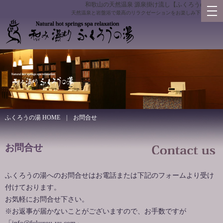
和歌山の天然温泉 源泉掛け流し【ふくろうの湯】
天然温泉と岩盤浴で最高のリラクゼーションをお楽しみ下さい。
ふくろうの湯 HOME
| お問合せ
お問合せ
ふくろうの湯へのお問合せはお電話または下記のフォームより受け
付けております。
お気軽にお問合せ下さい。
※お返事が届かないことがございますので、お手数ですが
「info@fukurou-yu.com」