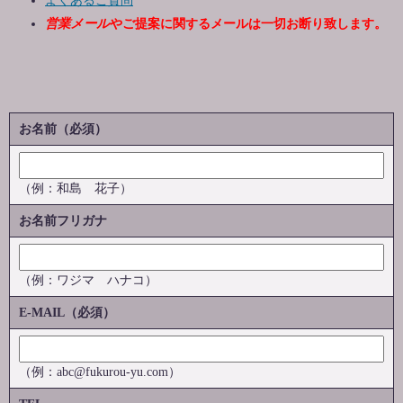
営業メール
やご提案に関するメールは一切お断り致します。
お名前（必須）
（例：和島 花子）
お名前フリガナ
（例：ワジマ ハナコ）
E-MAIL（必須）
（例：abc@fukurou-yu.com）