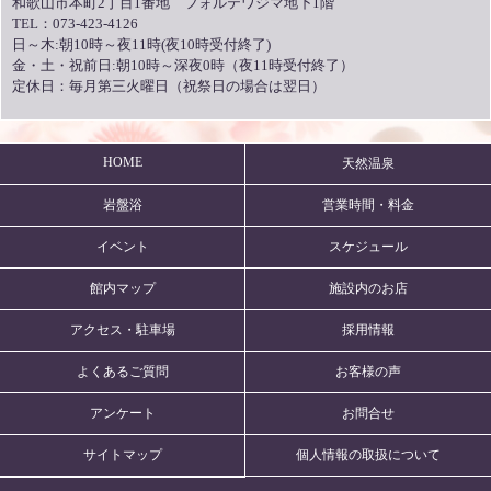
和歌山市本町2丁目1番地 フォルテワジマ地下1階
TEL：073-423-4126
日～木:朝10時～夜11時(夜10時受付終了)
金・土・祝前日:朝10時～深夜0時（夜11時受付終了）
定休日：毎月第三火曜日（祝祭日の場合は翌日）
HOME
天然温泉
岩盤浴
営業時間・料金
イベント
スケジュール
館内マップ
施設内のお店
アクセス・駐車場
採用情報
よくあるご質問
お客様の声
アンケート
お問合せ
サイトマップ
個人情報の取扱について