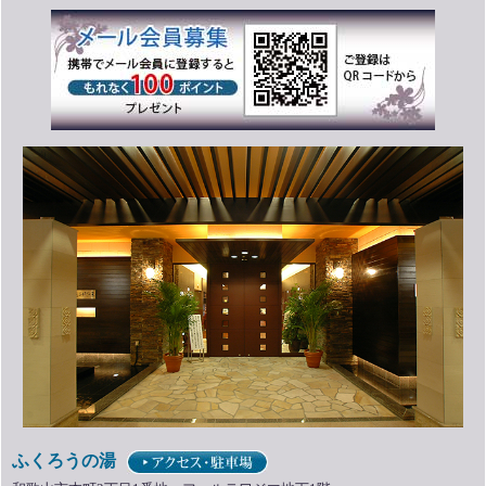
5月1日（金）～8月31日（月）
2026年6月30日
◆ジュースバーふふ 「かき氷フェア🍧」キャンペーン◆ 詳細は
こちら
をご覧ください。
2026年4月12日
カスタマーハラスメントについて 詳細は
こちら
をご覧ください。
3月16日（月）～9月15日（火）
2026年3月13日
◇和歌山市地域商品券◇ 詳細は
こちら
をご覧ください。
12月6日（土）
2025年12月9日
☆カプセルトイ設置しました☆ 詳細は
こちら
をご覧ください。
ふくろうの湯