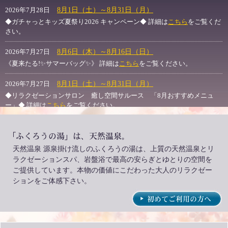
8月1日（土）～8月31日（月）
2026年7月28日
◆ガチャっとキッズ夏祭り2026 キャンペーン◆ 詳細は
こちら
をご覧くだ
さい。
8月6日（木）～8月16日（日）
2026年7月27日
《夏来たる!✨サマーバッグ✨》 詳細は
こちら
をご覧ください。
8月1日（土）～8月31日（月）
2026年7月27日
◆リラクゼーションサロン 癒し空間サルース 「8月おすすめメニュ
ー」◆ 詳細は
こちら
をご覧ください。
7月1日（水）～8月31日（月）
2026年7月26日
◆ふくろうの湯 「源泉加温なし」◆ 詳細は
こちら
をご覧ください。
天然温泉 源泉掛け流しのふくろうの湯は、上質の天然温泉とリ
8月1日（土）～8月31日（月）
2026年7月26日
ラクゼーションスパ、岩盤浴で最高の安らぎとゆとりの空間を
◆◆ふくろうの湯 🤗8月イベントカレンダー🤗◆◆ 詳細は
ご提供しています。本物の価値にこだわった大人のリラクゼー
こちら
をご覧
ください。
ションをご体感下さい。
8月1日（土）～8月31日（月）
2026年7月25日
夏の🎫マイ・ゴール・パスポート🎫 詳細は
こちら
をご覧ください。