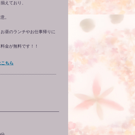
り揃えており、
用意。
、お昼のランチやお仕事帰りに
車料金が無料です！！
はこちら
0分