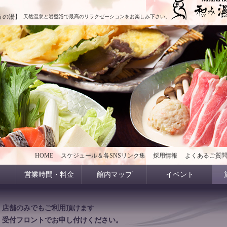
うの湯】
天然温泉と岩盤浴で最高のリラクゼーションをお楽しみ下さい。
HOME
スケジュール＆各SNSリンク集
採用情報
よくあるご質
営業時間・料金
館内マップ
イベント
店舗のみでもご利用頂けます
受付フロントでお申し付けください。