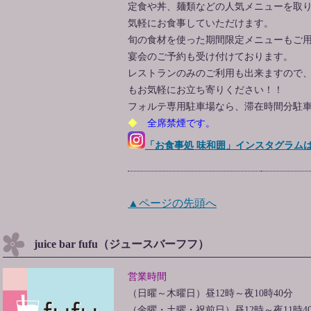
定食や丼、麺類などの人気メニューを取
気軽にお食事していただけます。
旬の食材を使った期間限定メニューもご
宴会のご予約も受け付けております。
レストランのみのご利用も出来ますので
もお気軽にお立ち寄りください！！
フォルテ専用駐車場なら、滞在時間分駐
◆
全席禁煙です
。
「お食事処 味和囲」
インスタグラム
▲ページの先頭へ
juice bar fufu（ジュースバーフフ）
営業時間
（日曜～木曜日）昼12時～夜10時40分
（金曜・土曜・祝前日）昼12時～夜11時4