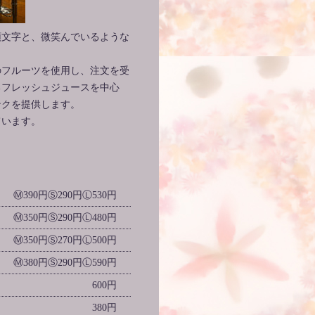
頭文字と、微笑んでいるような
のフルーツを使用し、注文を受
るフレッシュジュースを中心
ンクを提供します。
ています。
Ⓜ390円Ⓢ290円Ⓛ530円
Ⓜ350円Ⓢ290円Ⓛ480円
Ⓜ350円Ⓢ270円Ⓛ500円
Ⓜ380円Ⓢ290円Ⓛ590円
600円
380円