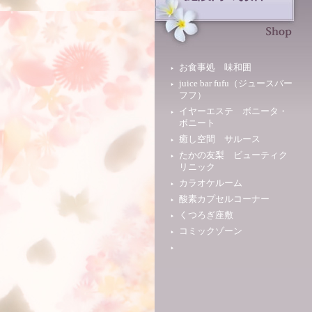
お食事処 味和囲
juice bar fufu（ジュースバー
フフ）
イヤーエステ ボニータ・
ボニート
癒し空間 サルース
たかの友梨 ビューティク
リニック
カラオケルーム
酸素カプセルコーナー
くつろぎ座敷
コミックゾーン