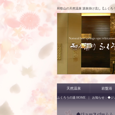
和歌山の天然温泉 源泉掛け流し【ふくろ
天然温泉
岩盤浴
ふくろうの湯 HOME
| お知らせ：◆ジ
◆ジュースバーふふ