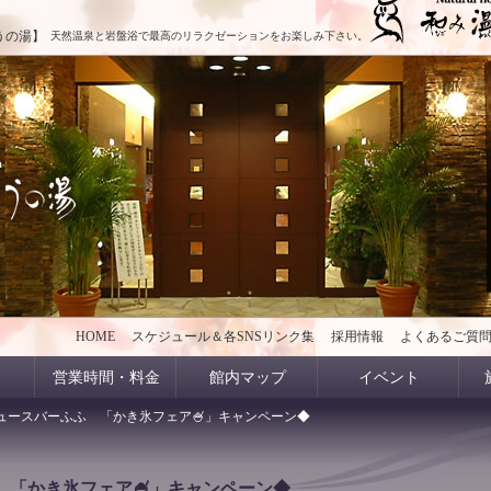
うの湯】
天然温泉と岩盤浴で最高のリラクゼーションをお楽しみ下さい。
HOME
スケジュール＆各SNSリンク集
採用情報
よくあるご質
営業時間・料金
館内マップ
イベント
ュースバーふふ 「かき氷フェア🍧」キャンペーン◆
 「かき氷フェア🍧」キャンペーン◆