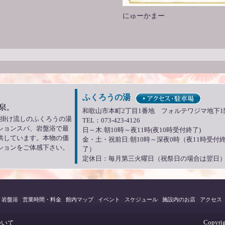
にゅーかまー
ふくろうの湯
和歌山市本町2丁目1番地 フォルテワジマ地下1
泉掛け流しのふくろうの湯
TEL：073-423-4126
ションスパ、岩盤浴で最
日～木:朝10時～夜11時(夜10時受付終了)
供しています。本物の価
金・土・祝前日:朝10時～深夜0時（夜11時受付
ションをご体感下さい。
了）
定休日：毎月第三火曜日（祝祭日の場合は翌日
岩盤浴
営業時間・料金
館内マップ
イベント
スケジュール
施設内のお店
アクセス
Copyr
ついて