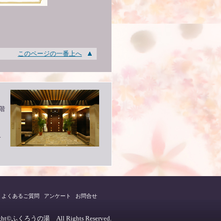
このページの一番上へ
階
終
）
よくあるご質問
アンケート
お問合せ
ight©ふくろうの湯 All Rights Reserved.