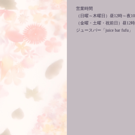
営業時間
（日曜～木曜日）昼12時～夜10
（金曜・土曜・祝前日）昼12時～
ジュースバー「juice bar fufu」