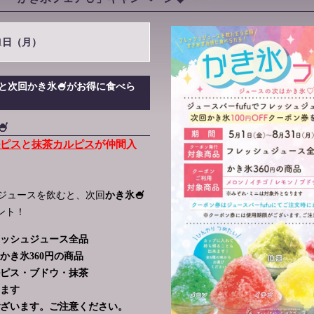
1日（月）
と次回かき氷🍧がお得に食べら
🍧
ピス
と
抹茶カルピス
が仲間入
ュジュースを飲むと、次回
かき氷🍧
ント！
ッシュジュース全品
かき氷360円の商品
ピス・
ブドウ・抹茶
ます
ざいます。ご注意ください。